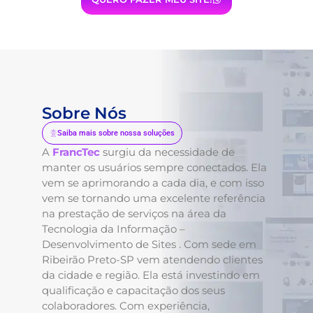
Sobre Nós
Saiba mais sobre nossa soluções
A
FrancTec
surgiu da necessidade de
manter os usuários sempre conectados. Ela
vem se aprimorando a cada dia, e com isso
vem se tornando uma excelente referência
na prestação de serviços na área da
Tecnologia da Informação –
Desenvolvimento de Sites . Com sede em
Ribeirão Preto-SP vem atendendo clientes
da cidade e região. Ela está investindo em
qualificação e capacitação dos seus
colaboradores. Com experiência,