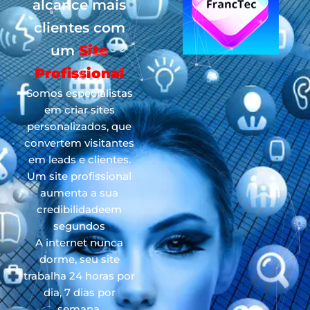
alcance mais
clientes com
um
Site
Profissional
Somos especialistas
em criar sites
personalizados, que
convertem visitantes
em leads e clientes.
Um site profissional
aumenta a sua
credibilidadeem
segundos
A internet nunca
dorme, seu site
trabalha 24 horas por
dia, 7 dias por
semana.