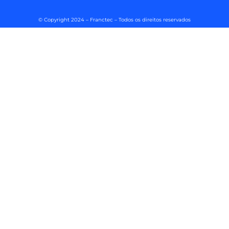
© Copyright 2024 – Franctec – Todos os direitos reservados