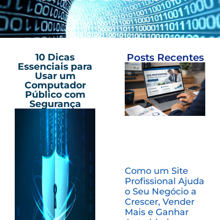
10 Dicas
Posts Recentes
Essenciais para
Usar um
Computador
Público com
Segurança
Como um Site
Profissional Ajuda
o Seu Negócio a
Crescer, Vender
Mais e Ganhar