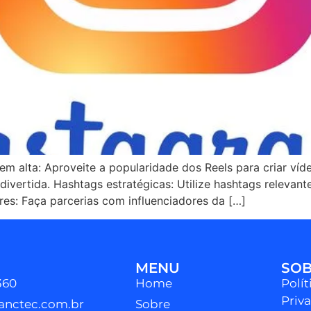
em alta: Aproveite a popularidade dos Reels para criar víd
ivertida. Hashtags estratégicas: Utilize hashtags relevant
res: Faça parcerias com influenciadores da […]
MENU
SO
360
Home
Polít
Priv
anctec.com.br
Sobre