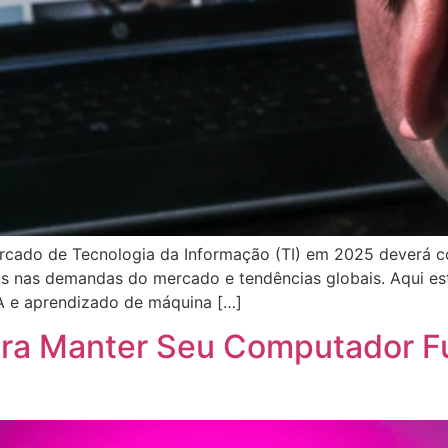
ado de Tecnologia da Informação (TI) em 2025 deverá co
 nas demandas do mercado e tendências globais. Aqui est
A e aprendizado de máquina […]
para Manter Seu Computador 